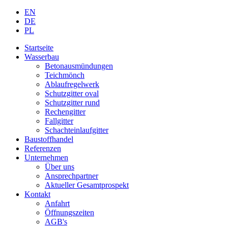
EN
DE
PL
Startseite
Wasserbau
Betonausmündungen
Teichmönch
Ablaufregelwerk
Schutzgitter oval
Schutzgitter rund
Rechengitter
Fallgitter
Schachteinlaufgitter
Baustoffhandel
Referenzen
Unternehmen
Über uns
Ansprechpartner
Aktueller Gesamtprospekt
Kontakt
Anfahrt
Öffnungszeiten
AGB's