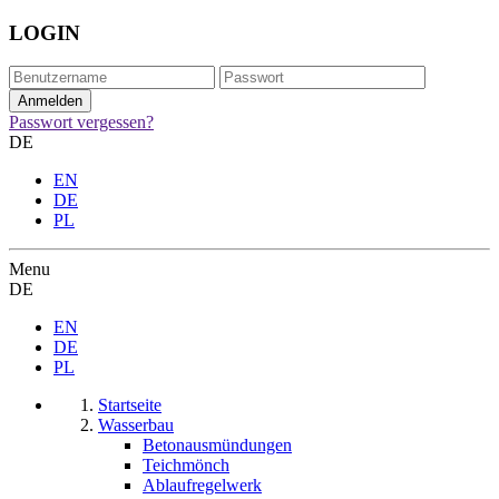
LOGIN
Passwort vergessen?
DE
EN
DE
PL
Menu
DE
EN
DE
PL
Startseite
Wasserbau
Betonausmündungen
Teichmönch
Ablaufregelwerk