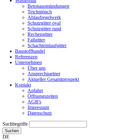
Wasserbau
Betonausmündungen
Teichmönch
Ablaufregelwerk
Schutzgitter oval
Schutzgitter rund
Rechengitter
Fallgitter
Schachteinlaufgitter
Baustoffhandel
Referenzen
Unternehmen
Über uns
Ansprechpartner
Aktueller Gesamtprospekt
Kontakt
Anfahrt
Öffnungszeiten
AGB's
Impressum
Datenschutz
Suchbegriffe
Suchen
DE