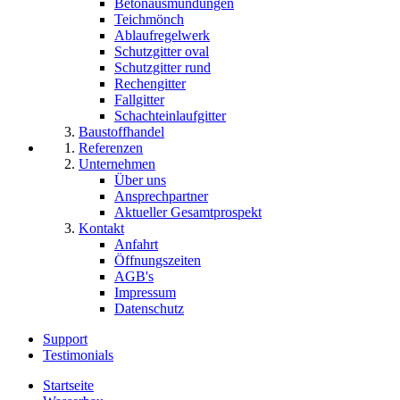
Betonausmündungen
Teichmönch
Ablaufregelwerk
Schutzgitter oval
Schutzgitter rund
Rechengitter
Fallgitter
Schachteinlaufgitter
Baustoffhandel
Referenzen
Unternehmen
Über uns
Ansprechpartner
Aktueller Gesamtprospekt
Kontakt
Anfahrt
Öffnungszeiten
AGB's
Impressum
Datenschutz
Support
Testimonials
Startseite